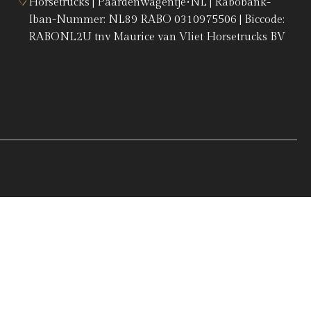
Horsetrucks | Paardenwagentje•NL | Rabobank-
Iban-Nummer: NL89 RABO 0310975506 | Biccode:
RABONL2U tnv Maurice van Vliet Horsetrucks BV